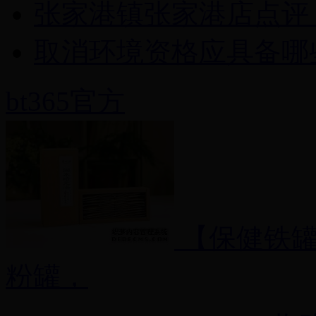
张家港镇张家港店点评
取消环境资格应具备哪
bt365官方
【保健铁
粉罐，