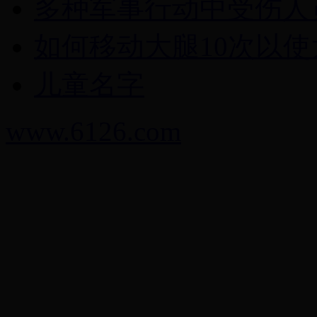
多种军事行动中受伤人
如何移动大腿10次以
儿童名字
www.6126.com