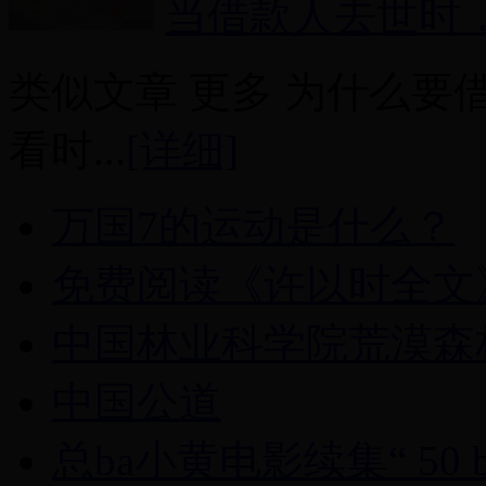
当借款人去世时
类似文章 更多 为什么
看时...
[详细]
万国7的运动是什么？
免费阅读《许以时全文
中国林业科学院荒漠森
中国公道
总ba小黄电影续集“ 50