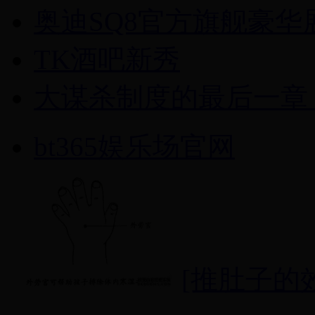
奥迪SQ8官方旗舰豪
TK酒吧新秀
大谋杀制度的最后一章
bt365娱乐场官网
[推肚子的