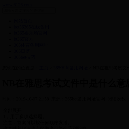
www.6126.com
网站首页
bet36365在线备用
bt365娱乐场官网
bt365官方
365体育备用网址
365日博
365bet技巧
您现在的位置是：
主页
>
365体育备用网址
> NB在雅思考试
NB在雅思考试文件中是什么意
时间：2019-10-07 21:58 来源：365bet备用网址官网 阅读次数
全部展开
1，用于多项选择题。
注意：答案可以按任何顺序发送。
这意味着候选响应的顺序可能会受到影响。