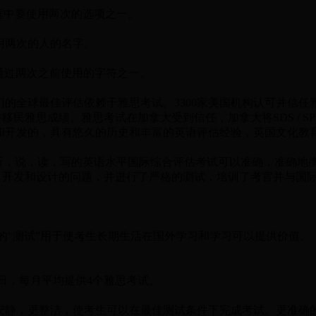
是框中要使用两次的选项之一。
指框中使用两次的人的名字。
合，是指文章通过两次之前使用的字符之一。
门的全球最佳评估依赖于雅思考试。3300家美国机构认可并信
移民雅思成绩。雅思考试在加拿大受到信任，加拿大将SDS / S
计和开发的，具有悠久的历史和丰富的英语评估经验，英国文化教
过听，说，读，写的英语水平国际综合评估考试可以准确，准确
，开发和设计的问题，并进行了严格的测试，培训了考官并与国
的“测试”用于使考生长期生活在国外学习和学习可以提供价值。
试日，每月平均提供4个雅思考试。
更安静，更整洁，使考生可以在最佳测试条件下完成考试。更准确