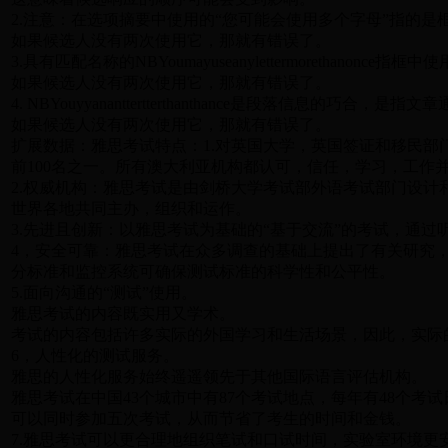
2.注意：在选项摘要中使用的“您可能会使用多个字母”指的
如果候选人没有两次使用它，那就有错误了。
3.具有匹配名称的NBYoumayuseanylettermorethanonce
如果候选人没有两次使用它，那就有错误了。
4. NBYouyyananttertterthanthance是段落信息的巧
如果候选人没有两次使用它，那就有错误了。
扩展数据：雅思考试特点：1.对英国大学，英国签证和移民部
前100名之一。所有澳大利亚机构都认可，信任，学习，工作并
2.权威机构：雅思考试是由剑桥大学考试部外语考试部门设
世界各地共同主办，组织和运作。
3.先进且创新：以雅思考试为基础的“基于交流”的考试，通
4，安全可靠：雅思考试在众多调查的基础上提出了有关研究
分标准和监控系统可确保测试标准的科学性和公平性。
5.面向沟通的“测试”使用。
雅思考试的内容既实用又学术。
考试的内容包括许多实际的外国学习和生活场景，因此，实际
6，人性化的测试服务。
雅思的人性化服务始终遥遥领先于其他国际语言评估机构。
雅思考试在中国43个城市中有87个考试地点，每年有48个考
可以同时参加五次考试，从而节省了考生的时间和金钱。
7.雅思考试可以更合理地组织笔试和口试时间，实验室环境