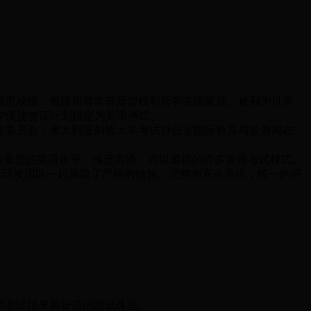
任雅思成绩，包括所有常春藤盟校和所有美国家庭。被列为世界
PP便捷签证计划指定为英语考试。
育委员会，澳大利亚剑桥大学考试办公室国际教育与发展局在
地衡量您的英语水平。候选英语：可以遵循的许多英语考试模式。
际研发团队一起采取了严格的措施。完整的安全系统，统一的评
的测试结果和舒适的测试体验。