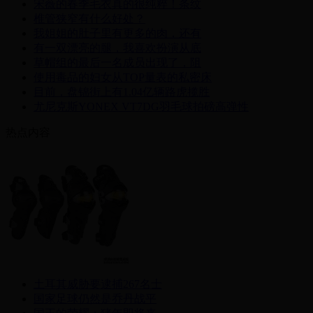
宋薇的春季毛衣真的很纯粹！条纹
椎管狭窄有什么好处？
我姐姐的肚子里有更多的肉，还有
有一双漂亮的腿，我喜欢扮演从底
草帽组的最后一名成员出现了，阻
使用毒品的妇女从TOP量表的私密床
目前，盘锦街上有1.04亿辆路虎揽胜
尤尼克斯YONEX VT7DG羽毛球拍磅高弹性
热点内容
土耳其威胁要逮捕267名士
国家足球仍然是乔丹战平