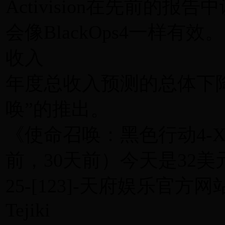
Activision在先前的
会像BlackOps4一样有效。
收入
年度总收入预测的总体下
唤”的推出。
《使命召唤：黑色行动4-X
前，30天前）今天是32美
25-[123]-天府娱乐官方
Tejiki