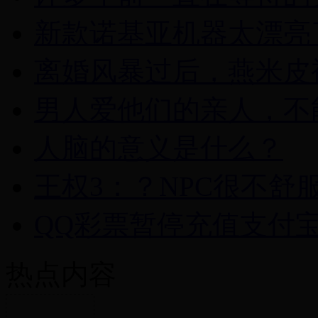
新款诺基亚机器太漂亮
离婚风暴过后，燕米皮
男人爱他们的亲人，不
人脑的意义是什么？
王权3：？NPC很不舒
QQ彩票暂停充值支付
热点内容