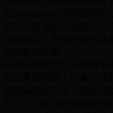
尚不清楚游戏是否会恢复
在InfinityWard推
中的主要兽医又创建了一个
动视确认，今年的现代战
场完整的比赛。
即使在现代的2019年战
模式来实现最大的参与度
根据编辑的说法，这款游
露了5月30日现代战争的