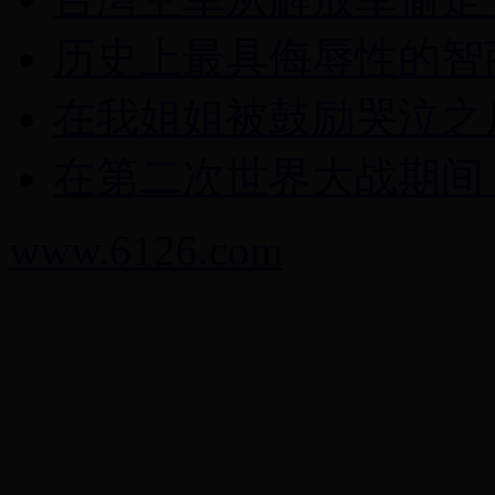
历史上最具侮辱性的智
在我姐姐被鼓励哭泣之
在第二次世界大战期间
www.6126.com