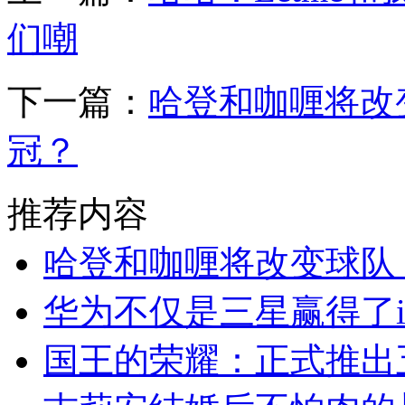
们嘲
下一篇：
哈登和咖喱将改
冠？
推荐内容
哈登和咖喱将改变球队
华为不仅是三星赢得了iPho
国王的荣耀：正式推出