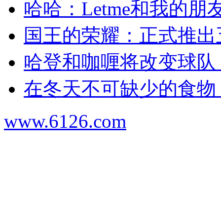
哈哈：Letme和我的朋
国王的荣耀：正式推出
哈登和咖喱将改变球队
在冬天不可缺少的食物
www.6126.com