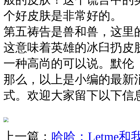
个好皮肤是非常好的。
第五祷告是兽和兽，这里
这意味着英雄的冰臼扔皮
一种高尚的可以说。默伦
那么，以上是小编的最新
式。欢迎大家留下以下信
上一篇：
哈哈：Letme