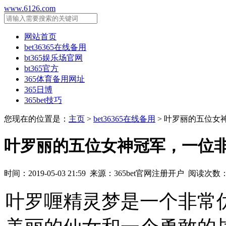
www.6126.com
网站首页
bet36365在线备用
bt365娱乐场官网
bt365官方
365体育备用网址
365日博
365bet技巧
您现在的位置是：
主页
>
bet36365在线备用
> 叶罗丽的五位女
叶罗丽的五位女神冠军，一位
时间：2019-05-03 21:59 来源：365bet官网注册开户 阅读次数
叶罗喱精灵梦是一个非常