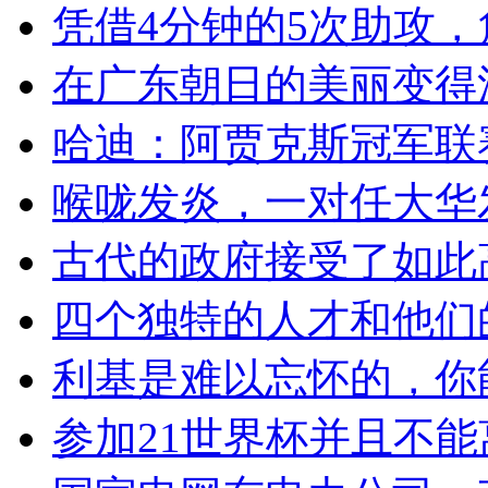
凭借4分钟的5次助攻
在广东朝日的美丽变得
哈迪：阿贾克斯冠军联
喉咙发炎，一对任大华
古代的政府接受了如此
四个独特的人才和他们
利基是难以忘怀的，你
参加21世界杯并且不