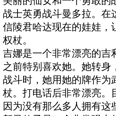
美丽的仙女和一个勇敢的
战士英勇战斗曼多拉。在
信陵君哈达现在的娃娃，
权杖。
吉娜是一个非常漂亮的吉
之前特别喜欢她。她转身
战斗时，她用她的牌作为
杖。打电话后非常漂亮。
因为没有那么多人拥有这