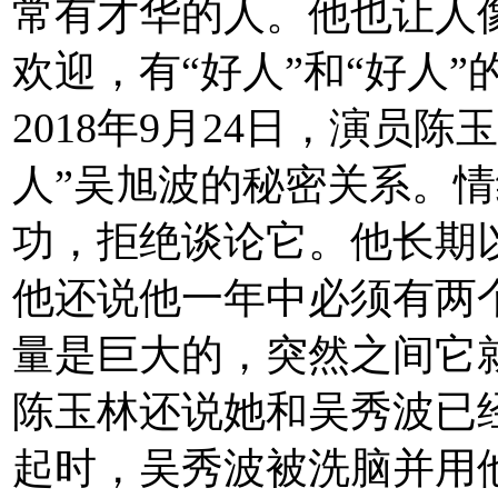
常有才华的人。他也让人
欢迎，有“好人”和“好人”
2018年9月24日，演员
人”吴旭波的秘密关系。
功，拒绝谈论它。他长期
他还说他一年中必须有两
量是巨大的，突然之间它
陈玉林还说她和吴秀波已
起时，吴秀波被洗脑并用