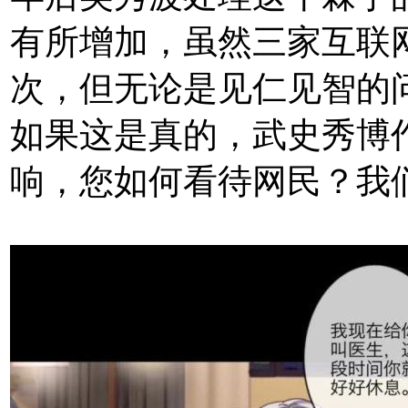
有所增加，虽然三家互联
次，但无论是见仁见智的
如果这是真的，武史秀博
响，您如何看待网民？我