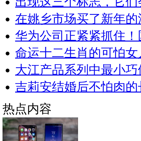
出现这三个标志，它们
在姚乡市场买了新年的
华为公司正紧紧抓住！
命运十二生肖的可怕女
大江产品系列中最小巧
吉莉安结婚后不怕肉的
热点内容