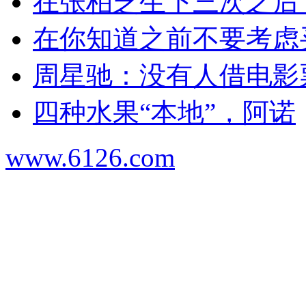
在张柏芝生下三次之后
在你知道之前不要考虑
周星驰：没有人借电影
四种水果“本地”，阿诺
www.6126.com