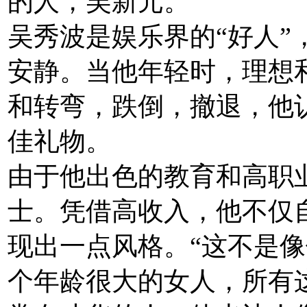
的人，吴新元。
吴秀波是娱乐界的“好人”
安静。当他年轻时，理想
和转弯，跌倒，撤退，他
佳礼物。
由于他出色的教育和高职
士。凭借高收入，他不仅
现出一点风格。“这不是
个年龄很大的女人，所有