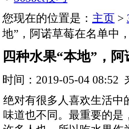
您现在的位置是：
主页
>
地”，阿诺草莓在名单中，
四种水果“本地”，阿
时间：2019-05-04 08:
绝对有很多人喜欢生活中
味道也不同。最重要的是