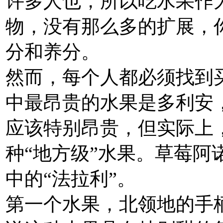
许多人也，所以吃水果作
物，没有那么多的扩展，
分和养分。
然而，每个人都必须找到
中最昂贵的水果是多利安，
应该特别昂贵，但实际上
种“地方级”水果。草莓阿
中的“法拉利”。
第一个水果，北领地的手