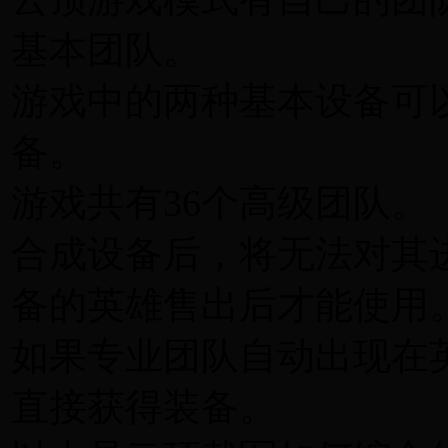
基本团队。
游戏中的两种基本设备可
备。
游戏共有36个高级团队。
合成设备后，将无法对其
备的英雄售出后才能使用
如果专业团队自动出现在
直接获得装备。